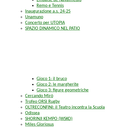
Embalse de Navalmedio
Remo e Tennis
Inaugurazione a.s. 24-25
Unamuno
Concerto per UTOPIA
SPAZIO DINAMICO NEL PATIO
Gioco 1: il bruco
Gioco 2: le margherite
Gioco 3: figure geometriche
Cercando Mirò
Trofeo ORSI Rugby
OLTRECONFINI: il Teatro incontra la Scuola
Odissea
SHORINJI KEMPO (WSKO)
Miles Gloriosus