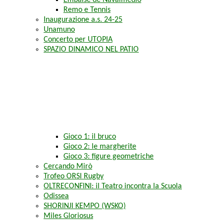
Embalse de Navalmedio
Remo e Tennis
Inaugurazione a.s. 24-25
Unamuno
Concerto per UTOPIA
SPAZIO DINAMICO NEL PATIO
Gioco 1: il bruco
Gioco 2: le margherite
Gioco 3: figure geometriche
Cercando Mirò
Trofeo ORSI Rugby
OLTRECONFINI: il Teatro incontra la Scuola
Odissea
SHORINJI KEMPO (WSKO)
Miles Gloriosus