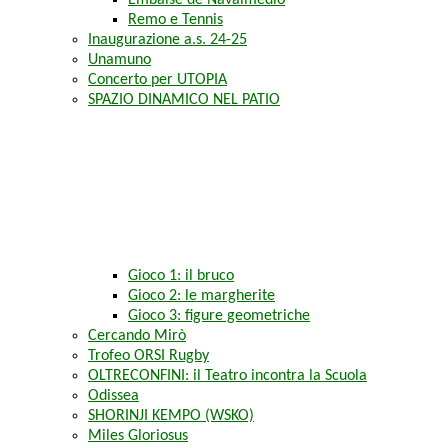
Embalse de Navalmedio
Remo e Tennis
Inaugurazione a.s. 24-25
Unamuno
Concerto per UTOPIA
SPAZIO DINAMICO NEL PATIO
Gioco 1: il bruco
Gioco 2: le margherite
Gioco 3: figure geometriche
Cercando Mirò
Trofeo ORSI Rugby
OLTRECONFINI: il Teatro incontra la Scuola
Odissea
SHORINJI KEMPO (WSKO)
Miles Gloriosus