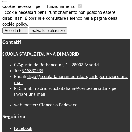
Cookie necessari per il funzionamento
I cookie necessari per il funzionamento non possono essere
disabilitati. È possibile consultare l'elenco nella pagina della
cookie policy.
Accetta tutti
Salva le preferenze
Contatti
SCUOLA STATALE ITALIANA DI MADRID
C/Agustín de Bethencourt, 1 - 28003 Madrid
Tel:
915330539
Email:
dsga@scuolaitalianamadrid.org
Link per inviare una
mail
PEC:
amb.madrid.scuolaitaliana@cert.esteri.it
Link per
inviare una mail
web master: Giancarlo Padovano
Seguici su
Facebook