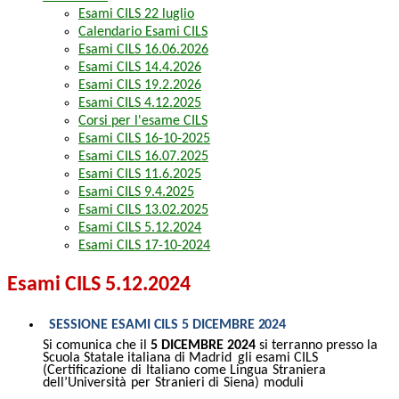
Esami CILS 22 luglio
Calendario Esami CILS
Esami CILS 16.06.2026
Esami CILS 14.4.2026
Esami CILS 19.2.2026
Esami CILS 4.12.2025
Corsi per l'esame CILS
Esami CILS 16-10-2025
Esami CILS 16.07.2025
Esami CILS 11.6.2025
Esami CILS 9.4.2025
Esami CILS 13.02.2025
Esami CILS 5.12.2024
Esami CILS 17-10-2024
Esami CILS 5.12.2024
SESSIONE
ESAMI
CILS
5
DICEMBRE
2024
Si comunica che il
5 DICEMBRE 2024
si terranno presso la
Scuola Statale italiana di Madrid
gli esami CILS
(Certificazione
di
Italiano
come
Lingua
Straniera
dell’Università
per
Stranieri
di
Siena)
moduli