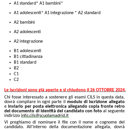
A1
standard* A1 bambini*
A1 adolescenti* A1
integrazione
* A2 standard
A2
bambini
A2
adolescenti
A2
integrazione
B1 adolescenti
B1 cittadinanza
B1 standard
B2
C1
C2
Le
iscrizioni
sono
già
aperte
e
si
chiudono
il
26
OTTOBRE
2024.
Chi fosse interessato a sostenere gli esami CILS in questa data,
dovrà compilare in ogni parte il
modulo di iscrizione allegato
e
inviarlo per posta elettronica allegando copia fronte retro
del documento di identità del candidato con foto
al seguente
indirizzo
info.cils@scuolamadrid.it
Vi preghiamo di nominare il file con il nome e cognome del
candidato. All'interno della documentazione allegata, dovrà