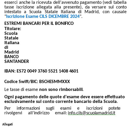
esserci anche la ricevuta dell'avvenuto pagamento (vedi tabella
tasse iscrizione allegata alla presente), da versare sul conto
intestato a Scuola Statale Italiana di Madrid, con causale
"
Iscrizione Esame CILS DICEMBRE 2024
".
ESTREMI
BANCARI
PER
IL
BONIFICO
Titolare:
Scuola
Statale
Italiana
di
Madrid
BANCO
SANTANDER
IBAN:
ES72
0049
3760
5521
1408
4601
Codice
Swift/BIC:
BSCHESMMXXX
Le tasse
di
esame
non
sono
rimborsabili
.
Ogni pagamento delle quote d'esame deve essere effettuato
esclusivamente sul conto corrente bancario della Scuola
.
Per
informazioni
sugli
esami
e
iscrizioni
potete
rivolgervi
all’indirizzo
email:
info.cils@scuolamadrid.it
Allegati