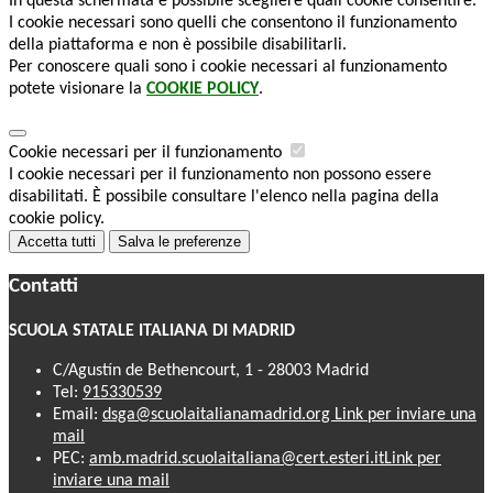
In questa schermata è possibile scegliere quali cookie consentire.
I cookie necessari sono quelli che consentono il funzionamento
della piattaforma e non è possibile disabilitarli.
Per conoscere quali sono i cookie necessari al funzionamento
potete visionare la
COOKIE POLICY
.
Cookie necessari per il funzionamento
I cookie necessari per il funzionamento non possono essere
disabilitati. È possibile consultare l'elenco nella pagina della
cookie policy.
Accetta tutti
Salva le preferenze
Contatti
SCUOLA STATALE ITALIANA DI MADRID
C/Agustín de Bethencourt, 1 - 28003 Madrid
Tel:
915330539
Email:
dsga@scuolaitalianamadrid.org
Link per inviare una
mail
PEC:
amb.madrid.scuolaitaliana@cert.esteri.it
Link per
inviare una mail