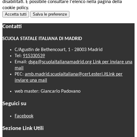
disabilitati. È possibile consultare l'elenco nella pagina della
cookie policy.
Accetta tutti
Salva le preferenze
Contatti
SCUOLA STATALE ITALIANA DI MADRID
C/Agustín de Bethencourt, 1 - 28003 Madrid
Tel:
915330539
Email:
dsga@scuolaitalianamadrid.org
Link per inviare una
mail
PEC:
amb.madrid.scuolaitaliana@cert.esteri.it
Link per
inviare una mail
web master: Giancarlo Padovano
Seguici su
Facebook
Sezione Link Utili