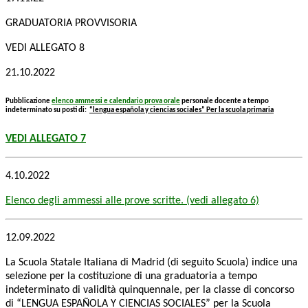
GRADUATORIA PROVVISORIA
VEDI ALLEGATO 8
21.10.2022
Pubblicazione
elenco ammessi e calendario prova orale
personale docente a tempo
indeterminato su posti di:
“lengua española y ciencias sociales”
Per la scuola primaria
VEDI ALLEGATO 7
4.10.2022
Elenco degli ammessi alle prove scritte. (vedi allegato 6)
12.09.2022
La Scuola Statale Italiana di Madrid (di seguito Scuola) indice una
selezione per la costituzione di una graduatoria a
tempo
indeterminato di validità quinquennale, per la classe di concorso
di
“LENGU
A ESPAÑOLA Y CIENCIAS
SOCIALES
”
per la Scuola