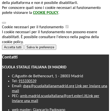
della piattaforma e non è possibile disabilitarli.
Per conoscere quali sono i cookie necessari al funzionamento
potete visionare la
COOKIE POLICY
.
Cookie necessari per il funzionamento
I cookie necessari per il funzionamento non possono essere
disabilitati. È possibile consultare l'elenco nella pagina della
cookie policy.
Accetta tutti
Salva le preferenze
Contatti
SCUOLA STATALE ITALIANA DI MADRID
C/Agustín de Bethencourt, 1 - 28003 Madrid
Tel:
915330539
Email:
dsga@scuolaitalianamadrid.org
Link per inviare una
mail
PEC:
amb.madrid.scuolaitaliana@cert.esteri.it
Link per
inviare una mail
web master: Giancarlo Padovano