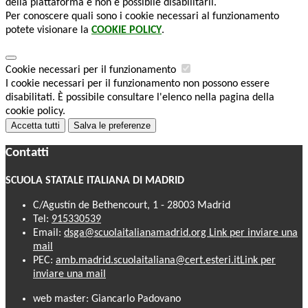
della piattaforma e non è possibile disabilitarli.
Per conoscere quali sono i cookie necessari al funzionamento
potete visionare la
COOKIE POLICY
.
Cookie necessari per il funzionamento
I cookie necessari per il funzionamento non possono essere
disabilitati. È possibile consultare l'elenco nella pagina della
cookie policy.
Accetta tutti
Salva le preferenze
Contatti
SCUOLA STATALE ITALIANA DI MADRID
C/Agustín de Bethencourt, 1 - 28003 Madrid
Tel:
915330539
Email:
dsga@scuolaitalianamadrid.org
Link per inviare una
mail
PEC:
amb.madrid.scuolaitaliana@cert.esteri.it
Link per
inviare una mail
web master: Giancarlo Padovano